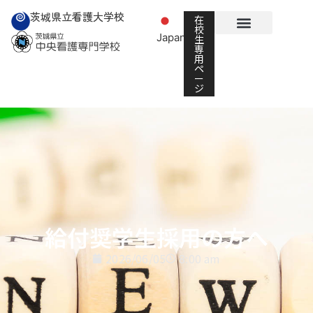
茨城県立看護大学校
在
校
Japanese
生
▼
専
用
ペ
ー
ジ
給付奨学生採用の方へ
2026/06/05
8:00 am