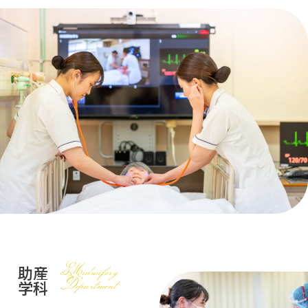
Midwifery
助産
Department
学科