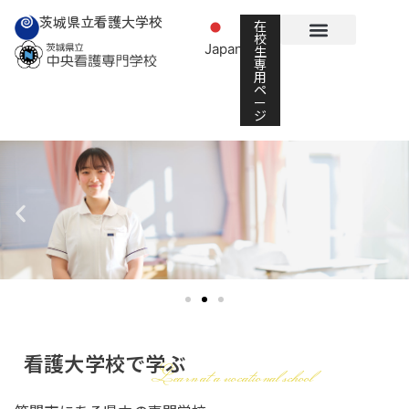
茨城県立看護大学校
在
校
Japanese
生
▼
専
用
ペ
ー
ジ
看護大学校で学ぶ
Learn at a vocational school