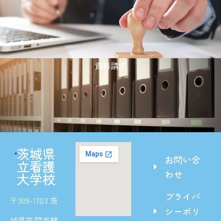
資料請求
茨城県
お問い合
立看護
わせ
大学校
プライバ
〒309-1703 茨
シーポリ
城県笠間市鯉