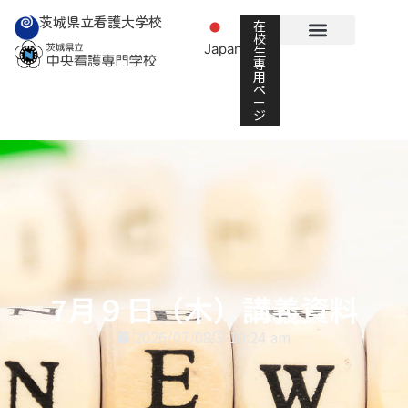
茨城県立看護大学校
在
校
Japanese
生
▼
専
用
ペ
ー
ジ
7月９日（木）講義資料
2026/07/08
10:24 am