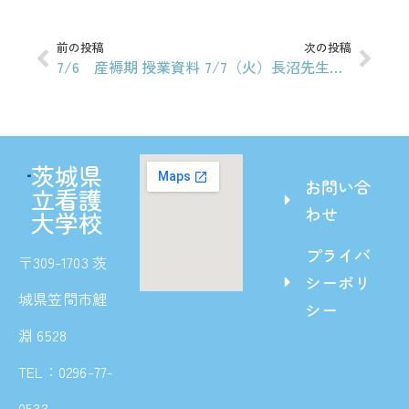
前の投稿
次の投稿
7/6 産褥期 授業資料
7/7（火）長沼先生 ウィメンズヘルス講義資料（不妊症・不育症の女性への支援）
茨城県
お問い合
立看護
わせ
大学校
プライバ
〒309-1703 茨
シーポリ
城県笠間市鯉
シー
淵 6528
TEL：0296-77-
0533