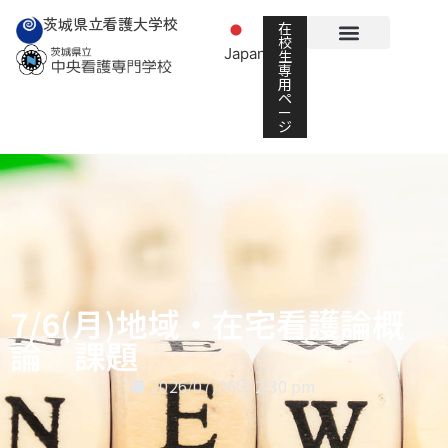
茨城県立看護大学校
在
校
Japanese
生
▼
専
用
ペ
ー
ジ
7/6(月)地域・在宅看護論概
論 課題
2026/07/06
2:30 pm