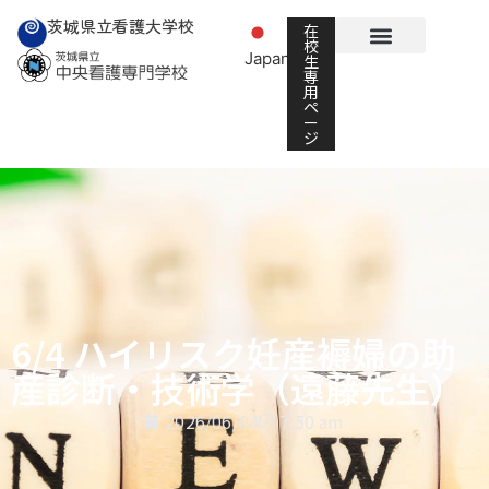
茨城県立看護大学校
在
校
Japanese
生
▼
専
用
ペ
ー
ジ
6/4 ハイリスク妊産褥婦の助
産診断・技術学（遠藤先生）
2026/06/04
7:50 am