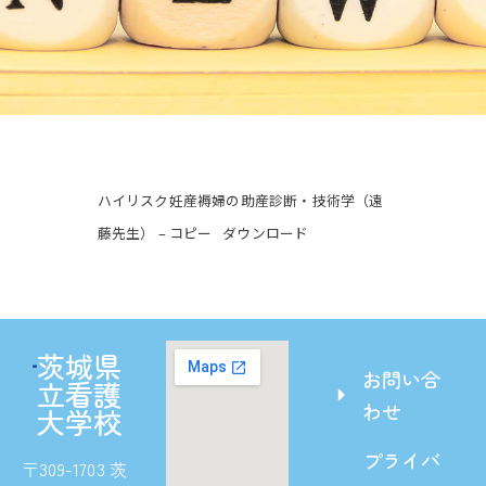
ハイリスク妊産褥婦の助産診断・技術学（遠
藤先生） – コピー
ダウンロード
茨城県
お問い合
立看護
わせ
大学校
プライバ
〒309-1703 茨