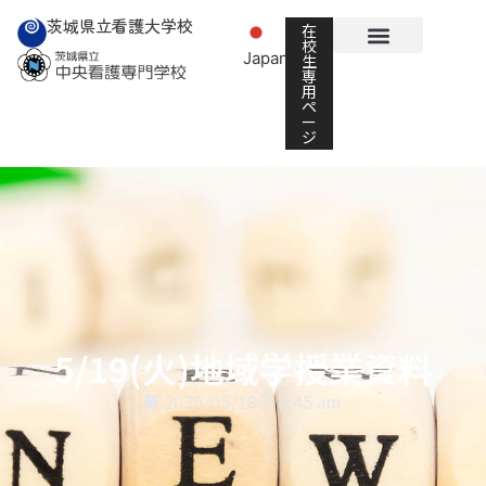
茨城県立看護大学校
在
校
Japanese
生
▼
専
用
ペ
ー
ジ
5/19(火)地域学授業資料
2026/05/18
8:45 am