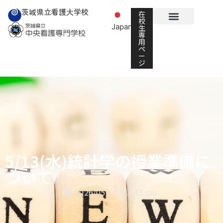
茨城県立看護大学校
在
校
Japanese
生
▼
専
用
ペ
ー
ジ
5/13(水)統計学の授業準備に
ついて
2026/05/11
3:43 pm