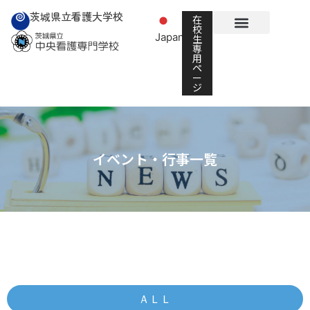
茨城県立看護大学校
在
校
Japanese
生
▼
専
用
ペ
ー
ジ
イベント・行事一覧
ＡＬＬ